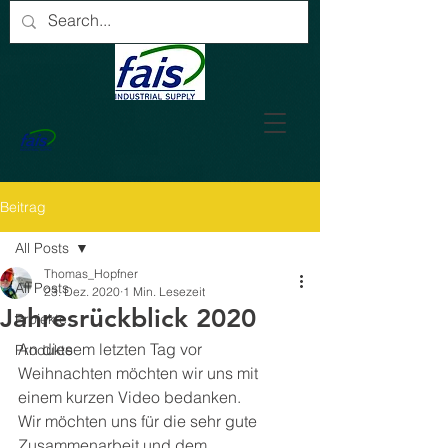
Beitrag
All Posts
Thomas_Hopfner
All Posts
23. Dez. 2020
1 Min. Lesezeit
Jahresrückblick 2020
Projekte
An diesem letzten Tag vor 
Produkte
Weihnachten möchten wir uns mit 
einem kurzen Video bedanken. 
Wir möchten uns für die sehr gute 
Zusammenarbeit und dem 