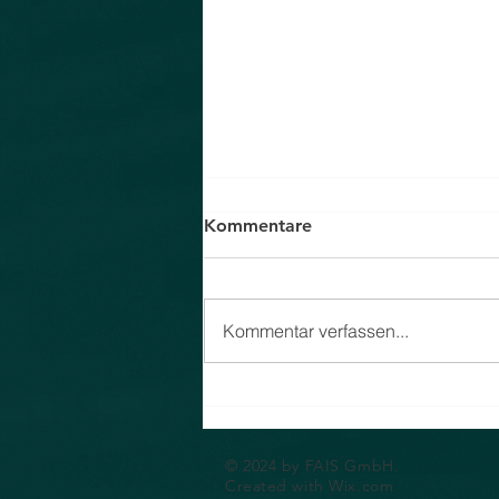
Kommentare
Kommentar verfassen...
FAIS ist in Österreich
Generalvertreter für STC
Steyr Wälzlager
© 2024 by FAIS GmbH.
Created with Wix.com