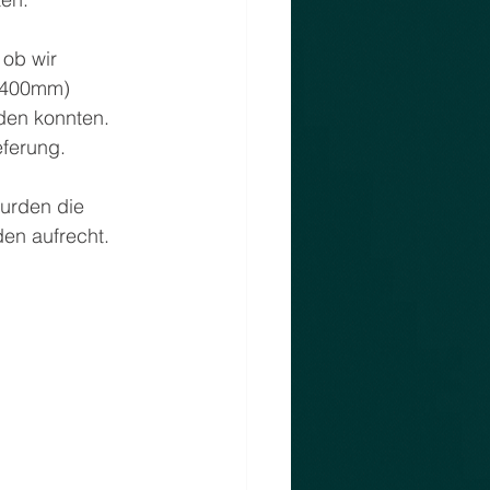
ob wir 
a 400mm) 
rden konnten. 
eferung.
wurden die 
en aufrecht. 