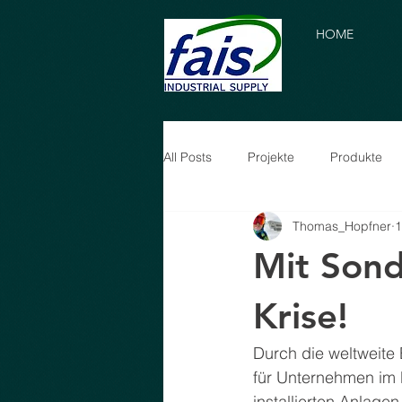
HOME
All Posts
Projekte
Produkte
Thomas_Hopfner
1
Mit Sond
Krise!
Durch die weltweite
für Unternehmen im 
installierten Anlagen