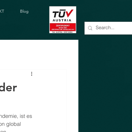
KT
Blog
der
demie, ist es 
on global 
ten.