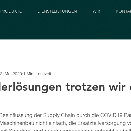
PRODUKTE
DIENSTLEISTUNGEN
WIR
KONTA
2. Mai 2020
1 Min. Lesezeit
erlösungen trotzen wir 
 Beeinflussung der Supply Chain durch die COVID19 Pan
Maschinenbau nicht einfach, die Ersatzteilversorgung v
 
mit Standard- und Sonderkomponenten 
aufrecht zu hal