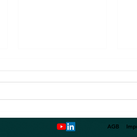
Wie ist das nur möglich?
Groß
ansp
AGB
Imp