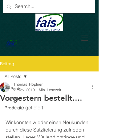
Beitrag
All Posts
Thomas_Hopfner
All Posts
7. Nov. 2019
1 Min. Lesezeit
Vorgestern bestellt....
Projekte
.... heute geliefert!
Produkte
Wir konnten wieder einen Neukunden 
durch diese Satzlieferung zufrieden 
stellen. Lager, Wellendichtringe und 